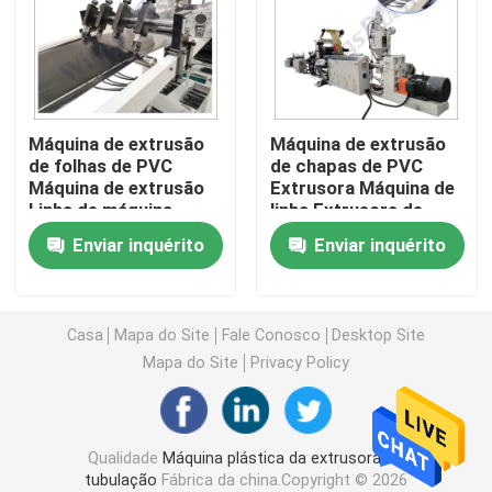
Máquina da extrusora da tubulação do PVC
Linha de produção da tubulação de PPR
Máquina de extrusão
Máquina de extrusão
de folhas de PVC
de chapas de PVC
Máquina de extrusão
Extrusora Máquina de
Máquina da extrusora da tubulação do PE
Linha de máquina
linha Extrusora de
Máquina de extrusão
chapas de plástico
Enviar inquérito
Enviar inquérito
de folhas de plástico
Máquina ondulada da extrusora da tubulação
Máquina da extrusão da faixa do ANIMAL DE ESTIMA
Casa
Mapa do Site
Fale Conosco
Desktop Site
Mapa do Site
Privacy Policy
Os PP prendem com correias a linha de produção
Qualidade
Máquina plástica da extrusora da
Máquina plástica da extrusora de folha
tubulação
Fábrica da china.Copyright © 2026