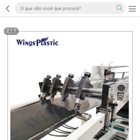
2
/
7