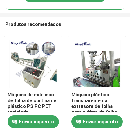
Produtos recomendados
Casa
Máquina de extrusão
Máquina plástica
de folha de cortina de
transparente da
plástico PS PC PET
extrusora de folha
Produtos
reciclada
para o filme de folha
do PC dos PP EVA
Enviar inquérito
Enviar inquérito
picosegundo do
Sobre nós
ANIMAL DE